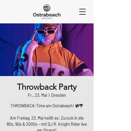
Throwback Party
Fr., 23. Mai
  |  
Dresden
THROWBACK-Time am Ostrabeach! 💿🌴
Am Freitag, 23. Mai heißt es: Zurück in die
80s, 90s & 2000s – mit DJ R. Knight Rider live
am Strand!