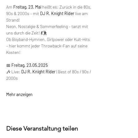
Am 
Freitag, 23. Mai
 heißt es: Zurück in die 80s, 
90s & 2000s – mit 
DJ R. Knight Rider
 live am 
Strand!
Neon, Nostalgie & Sommerfeeling – tanzt mit 
uns durch die Zeit! 💃🕺
Ob Boyband-Hymnen, Girlpower oder Kult-Hits 
– hier kommt jeder Throwback-Fan auf seine 
Kosten!
📅 
Freitag, 23.05.2025
🎶 Live: 
DJ R. Knight Rider
 | Best of 80s / 90s / 
2000s
Mehr anzeigen
Diese Veranstaltung teilen