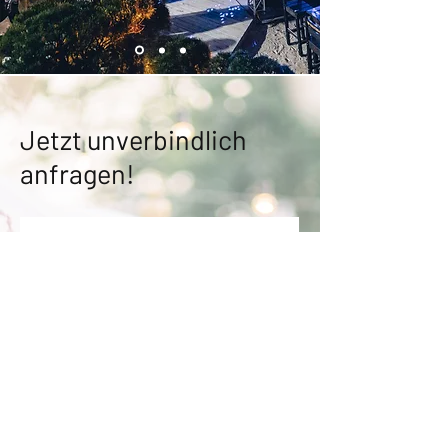
Jetzt unverbindlich
anfragen!
Name
*
Firma
Email
*