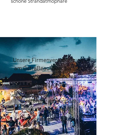
schöne Strandatmophäre
Unsere Firmenveranstaltung
am OstraBeach war perfekt
abgestimmt. Leckeres
Catering, große
Getränkeauswahl und Sport
sorgten für ein rundum
gelungenes Event.
Firmenveranstaltung, 2025